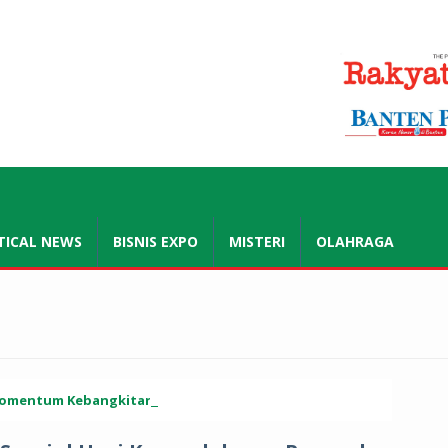
.co.id
TICAL NEWS
BISNIS EXPO
MISTERI
OLAHRAGA
: Momentum Kebangkitan Pendidikan Madrasah