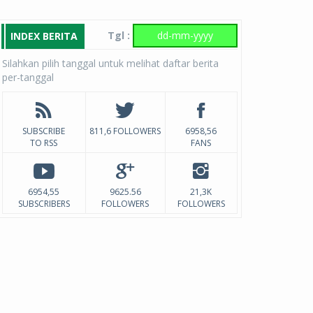
Tgl :
INDEX BERITA
Silahkan pilih tanggal untuk melihat daftar berita
per-tanggal
SUBSCRIBE
811,6 FOLLOWERS
6958,56
TO RSS
FANS
6954,55
9625.56
21,3K
SUBSCRIBERS
FOLLOWERS
FOLLOWERS