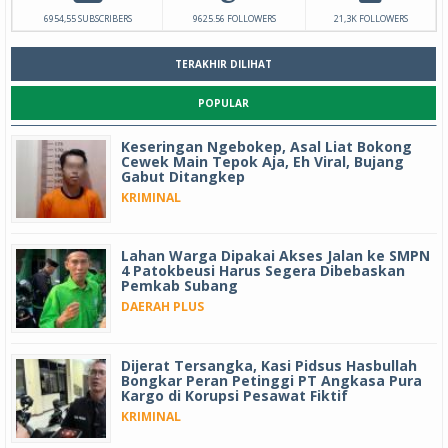
6954,55 SUBSCRIBERS
9625.56 FOLLOWERS
21,3K FOLLOWERS
TERAKHIR DILIHAT
POPULAR
Keseringan Ngebokep, Asal Liat Bokong
Cewek Main Tepok Aja, Eh Viral, Bujang
Gabut Ditangkep
KRIMINAL
Lahan Warga Dipakai Akses Jalan ke SMPN
4 Patokbeusi Harus Segera Dibebaskan
Pemkab Subang
DAERAH PLUS
Dijerat Tersangka, Kasi Pidsus Hasbullah
Bongkar Peran Petinggi PT Angkasa Pura
Kargo di Korupsi Pesawat Fiktif
KRIMINAL