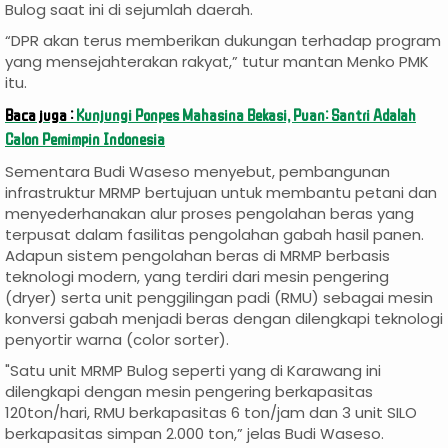
Bulog saat ini di sejumlah daerah.
“DPR akan terus memberikan dukungan terhadap program
yang mensejahterakan rakyat,” tutur mantan Menko PMK
itu.
Baca juga :
Kunjungi Ponpes Mahasina Bekasi, Puan: Santri Adalah
Calon Pemimpin Indonesia
Sementara Budi Waseso menyebut, pembangunan
infrastruktur MRMP bertujuan untuk membantu petani dan
menyederhanakan alur proses pengolahan beras yang
terpusat dalam fasilitas pengolahan gabah hasil panen.
Adapun sistem pengolahan beras di MRMP berbasis
teknologi modern, yang terdiri dari mesin pengering
(dryer) serta unit penggilingan padi (RMU) sebagai mesin
konversi gabah menjadi beras dengan dilengkapi teknologi
penyortir warna (color sorter).
"Satu unit MRMP Bulog seperti yang di Karawang ini
dilengkapi dengan mesin pengering berkapasitas
120ton/hari, RMU berkapasitas 6 ton/jam dan 3 unit SILO
berkapasitas simpan 2.000 ton,” jelas Budi Waseso.