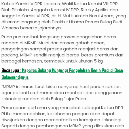
Ketua Komisi V DPR Lasarus; Wakil Ketua Komisi VIII DPR
Diah Pitaloka, Anggota Komisi IV DPR, Riezky Aprilia; dan
Anggota Komisi VI DPR, dr. H. Mufti Aimah Nurul Anam, yang
diterima langsung oleh Direktur Utama Perum Bulog Budi
Waseso beserta jajarannya.
Puan pun melihat langsung proses pengolahan beras
modern di MRMP. Mulai dari proses gabah panen,
pengeringan sampai proses gabah menjadi beras dan
packing. MRMP sendiri menjual beras-beras premium dari
berbagai kemasan, termasuk untuk ukuran 5 kg.
Baca juga :
Kapolres Subang Kunjungi Pengolahan Benih Padi di Desa
Sukamandijaya
"MRMP ini harus turut bisa menyerap hasil panen sekitar,
agar petani turut merasakan manfaat dari penggunaan
teknologi modern oleh Bulog,” ujar Puan.
Perempuan pertama yang menjabat sebagai Ketua DPR
RI itu menambahkan, ketahanan pangan akan dapat
diwujudkan dengan memanfaatkan kemajuan teknologi.
Seperti dengan pembangunan MRMP yang dilakukan oleh