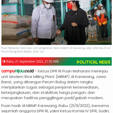
Puan Maharani meninjau unit pengolahan beras modern di Karawang, Jabar, diterima Dirut
Perum Bulog Budi Waseso. (Foto: ist)
Rabu, 21 September 2022, 21:55 WIB
POLITICAL NEWS
Lampu
Hijau
.co.id
-
Ketua DPR RI Puan Maharani meninjau
unit Modern Rice Milling Plant (MRMP) di Karawang, Jawa
Barat, yang dibangun Perum Bulog dalam rangka
menjalankan tugas sebagai penjamin ketersediaan,
keterjangkauan, dan stabilitas harga pangan, dan
merupakan fasilitas penggilingan padi/gabah modern.
Puan hadir di MRMP Karawang, Rabu (21/9/2022), bersama
sejumlah anggota DPR RI, yakni Ketua Komisi IV DPR, Sudin;