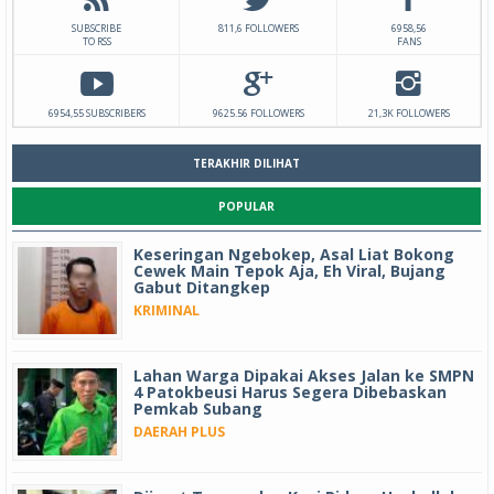
SUBSCRIBE
811,6 FOLLOWERS
6958,56
TO RSS
FANS
6954,55 SUBSCRIBERS
9625.56 FOLLOWERS
21,3K FOLLOWERS
TERAKHIR DILIHAT
POPULAR
Keseringan Ngebokep, Asal Liat Bokong
Cewek Main Tepok Aja, Eh Viral, Bujang
Gabut Ditangkep
KRIMINAL
Lahan Warga Dipakai Akses Jalan ke SMPN
4 Patokbeusi Harus Segera Dibebaskan
Pemkab Subang
DAERAH PLUS