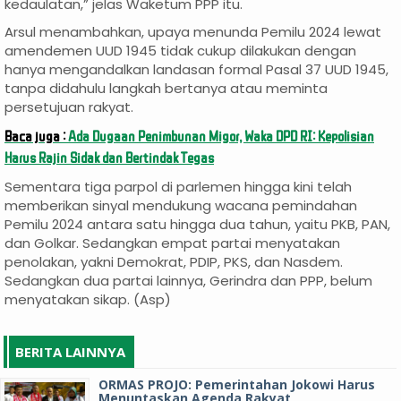
kedaulatan,” jelas Waketum PPP itu.
Arsul menambahkan, upaya menunda Pemilu 2024 lewat
amendemen UUD 1945 tidak cukup dilakukan dengan
hanya mengandalkan landasan formal Pasal 37 UUD 1945,
tanpa didahulu langkah bertanya atau meminta
persetujuan rakyat.
Baca juga :
Ada Dugaan Penimbunan Migor, Waka DPD RI: Kepolisian
Harus Rajin Sidak dan Bertindak Tegas
Sementara tiga parpol di parlemen hingga kini telah
memberikan sinyal mendukung wacana pemindahan
Pemilu 2024 antara satu hingga dua tahun, yaitu PKB, PAN,
dan Golkar. Sedangkan empat partai menyatakan
penolakan, yakni Demokrat, PDIP, PKS, dan Nasdem.
Sedangkan dua partai lainnya, Gerindra dan PPP, belum
menyatakan sikap. (Asp)
BERITA LAINNYA
ORMAS PROJO: Pemerintahan Jokowi Harus
Menuntaskan Agenda Rakyat