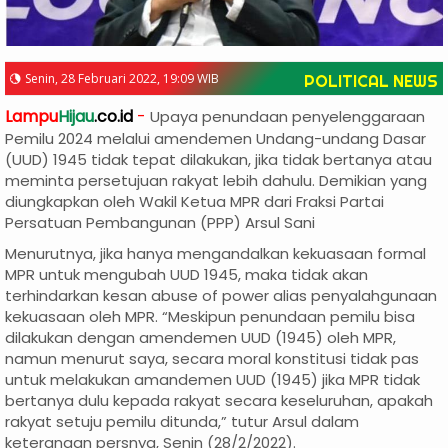
Senin, 28 Februari 2022, 19:09 WIB
POLITICAL NEWS
Lampu
Hijau
.co.id
-
Upaya penundaan penyelenggaraan
Pemilu 2024 melalui amendemen Undang-undang Dasar
(UUD) 1945 tidak tepat dilakukan, jika tidak bertanya atau
meminta persetujuan rakyat lebih dahulu. Demikian yang
diungkapkan oleh Wakil Ketua MPR dari Fraksi Partai
Persatuan Pembangunan (PPP) Arsul Sani
Menurutnya, jika hanya mengandalkan kekuasaan formal
MPR untuk mengubah UUD 1945, maka tidak akan
terhindarkan kesan abuse of power alias penyalahgunaan
kekuasaan oleh MPR. “Meskipun penundaan pemilu bisa
dilakukan dengan amendemen UUD (1945) oleh MPR,
namun menurut saya, secara moral konstitusi tidak pas
untuk melakukan amandemen UUD (1945) jika MPR tidak
bertanya dulu kepada rakyat secara keseluruhan, apakah
rakyat setuju pemilu ditunda,” tutur Arsul dalam
keterangan persnya, Senin (28/2/2022).