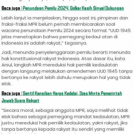
Baca juga :
Penundaan Pemilu 2024, Golkar Kasih Sinyal Dukungan
Lebih lanjut ia menjelaskan, hingga saat ini, pimpinan dan
fraksi-fraksi MPR belum pernah membicarakan soal
wacana penundaan Pemilu 2024 secara formal. “UUD 1945
jelas menetapkan bahwa pemegang kedaul atan di
Indonesia ini adalah rakyat,” tegasnya.
Jadi, menunda penyelenggaraan pemilu berarti menunda
hak konstitusional rakyat Indonesia. Atas dasar itu, kata
Arsul, langkah MPR mereduksi hak pemilik kedaulatan
dengan langsung melakukan amendemen UUD 1945 tanpa
bertanya ke rakyat lebih dahulu merupakan hal yang tidak
elok.
Baca juga :
Sentil Kenaikan Harga Kedelai, Ibas Minta Pemerintah
Jawab Suara Rakyat
“Secara moral, sebagai anggota MPR, saya melihat tidak
elok bahwa sebagai pemegang mandat kedaulatan, MPR
justru mereduksi hak pemilik kedaulatan, yakni rakyat, jika
tanpa bertanya kepada rakyat itu sendiri yang memiliki