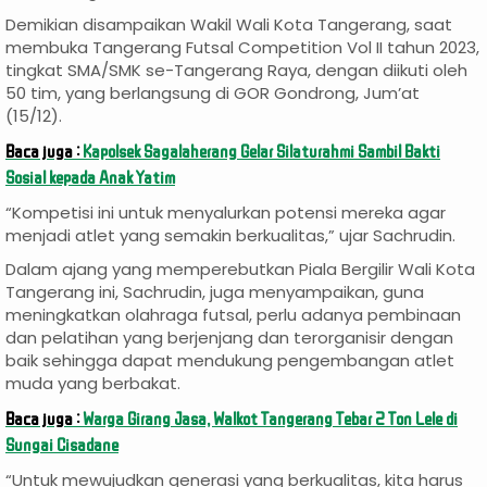
Demikian disampaikan Wakil Wali Kota Tangerang, saat
membuka Tangerang Futsal Competition Vol II tahun 2023,
tingkat SMA/SMK se-Tangerang Raya, dengan diikuti oleh
50 tim, yang berlangsung di GOR Gondrong, Jum’at
(15/12).
Baca juga :
Kapolsek Sagalaherang Gelar Silaturahmi Sambil Bakti
Sosial kepada Anak Yatim
“Kompetisi ini untuk menyalurkan potensi mereka agar
menjadi atlet yang semakin berkualitas,” ujar Sachrudin.
Dalam ajang yang memperebutkan Piala Bergilir Wali Kota
Tangerang ini, Sachrudin, juga menyampaikan, guna
meningkatkan olahraga futsal, perlu adanya pembinaan
dan pelatihan yang berjenjang dan terorganisir dengan
baik sehingga dapat mendukung pengembangan atlet
muda yang berbakat.
Baca juga :
Warga Girang Jasa, Walkot Tangerang Tebar 2 Ton Lele di
Sungai Cisadane
“Untuk mewujudkan generasi yang berkualitas, kita harus