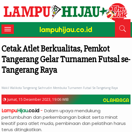
lampuhijau.co.id
Toggle
navigation
Cetak Atlet Berkualitas, Pemkot
Tangerang Gelar Turnamen Futsal se-
Tangerang Raya
Wakil Walikota Tangerang Sachrudin Membuka Turnamen Futsal Se-Tangetang Raya
Jumat, 15 Desember 2023, 19:06 WIB
OLAHRAGA
Lampu
Hijau
.co.id
-
Dalam upaya mendukung
pertumbuhan dan perkembangan bakat serta minat
kreatif para atlet muda, pembinaan dan pelatihan harus
terus ditingkatkan.