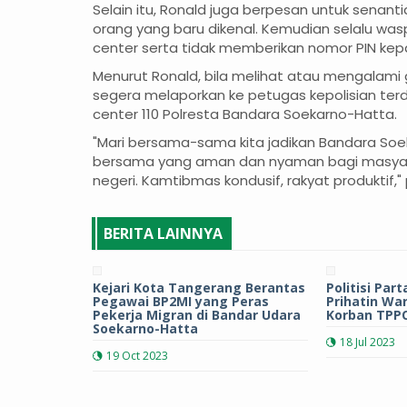
Selain itu, Ronald juga berpesan untuk senant
orang yang baru dikenal. Kemudian selalu was
center serta tidak memberikan nomor PIN kepa
Menurut Ronald, bila melihat atau mengalam
segera melaporkan ke petugas kepolisian ter
center 110 Polresta Bandara Soekarno-Hatta.
"Mari bersama-sama kita jadikan Bandara So
bersama yang aman dan nyaman bagi masyara
negeri. Kamtibmas kondusif, rakyat produktif,
BERITA LAINNYA
Kejari Kota Tangerang Berantas
Politisi Par
Pegawai BP2MI yang Peras
Prihatin Wa
Pekerja Migran di Bandar Udara
Korban TPPO
Soekarno-Hatta
18 Jul 2023
19 Oct 2023