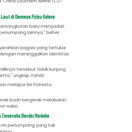
China Southern Airline (CZ-
e Laut di Dermaga Pulau Kelapa
 bersangkutan baru menyadari
 penumpang lainnya," beber
erahkan bagasi yang tertukar
 dengan meninggalkan identitas
knya tersebut tidak kunjung
etta," ungkap Yandri
ian melapor ke Polresta
 anak buah bergerak melakukan
i-saksi.
 Tersangka Bandar Narkoba
ri-ciri penumpang yang tak
apnya.