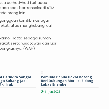
iasa berhati-hati terhadap
pada saat bertransaksi di ATM
da orang lain.
i gangguan kamtibmas agar
dekat, atau menghubungi call
ekarno-Hatta sebagai rumah
kat serta wisatawan dari luar
" pungkasnya. (WAH)
tai Gerindra Sangat
Pemuda Papua Bakal Datang
rga Subang Jadi
Beri Dukungan Moril di Sidang
 di Irak
Lukas Enembe
11 Jun 2023