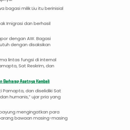
gasi milik Liu itu berinisial
k Imigrasi dan berhasil
apor dengan AW. Bagasi
utuh dengan disaksikan
ma lintas fungsi di internal
amapta, Sat Reskrim, dan
ban Berharap Asetnya Kembali
ti Pamapta, dan diselidiki Sat
dan humanis,” ujar pria yang
ipayung mengingatkan para
barang bawaan masing-masing