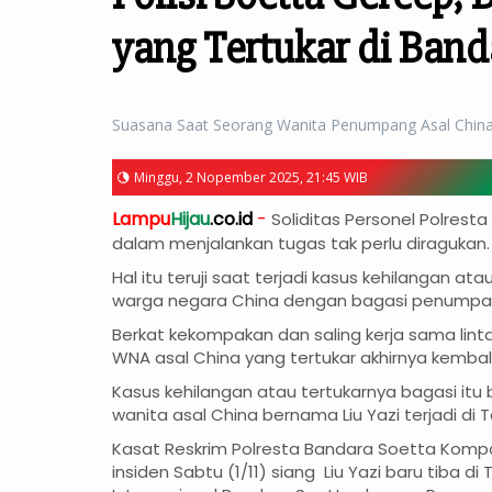
yang Tertukar di Ban
Suasana Saat Seorang Wanita Penumpang Asal China 
Minggu, 2 Nopember 2025, 21:45 WIB
Lampu
Hijau
.co.id
-
Soliditas Personel Polres
dalam menjalankan tugas tak perlu diragukan.
Hal itu teruji saat terjadi kasus kehilangan ata
warga negara China dengan bagasi penumpan
Berkat kekompakan dan saling kerja sama lintas 
WNA asal China yang tertukar akhirnya kembali
Kasus kehilangan atau tertukarnya bagasi itu 
wanita asal China bernama Liu Yazi terjadi di T
Kasat Reskrim Polresta Bandara Soetta Kom
insiden Sabtu (1/11) siang Liu Yazi baru tiba d