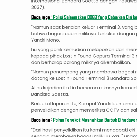
Internasional Bandara Soetta dengan Pesawat 
3037).
Baca juga :
Polisi Selamatkan ODGJ Yang Ceburkan Diri k
"Namun saat berjalan keluar Terminal 3, yang
bahwa bagasi cabin miliknya tertukar dengan
Yandri Mono.
Liu yang panik kemudian melaporkan dan meny
kepada pihak Lost n Found Gapura Terminal 3
dan berharap barang miliknya dikembalikan.
"Namun penumpang yang membawa bagasi mili
datang ke Lost n Found Terminal 3 Bandara So
Atas kejadian itu Liu bersama rekannya kemud
Bandara Soetta.
Berbekal laporan itu, Kompol Yandri bersama
penyelidikan dengan memeriksa CCTV dan saks
Baca juga :
Polres Tangkot Musnahkan Barbuk Dihadapan
"Dari hasil penyelidikan itu kami mendapati ci
sengaja membawa bagasi milik Liu Yazi," ungk