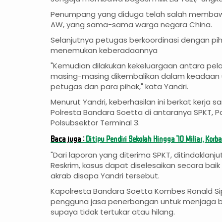
Penumpang yang diduga telah salah membawa ba
AW, yang sama-sama warga negara China.
Selanjutnya petugas berkoordinasi dengan piha
menemukan keberadaannya
"Kemudian dilakukan kekeluargaan antara pel
masing-masing dikembalikan dalam keadaan 
petugas dan para pihak," kata Yandri.
Menurut Yandri, keberhasilan ini berkat kerja sa
Polresta Bandara Soetta di antaranya SPKT, P
Polsubsektor Terminal 3.
Baca juga :
Ditipu Pendiri Sekolah Hingga 70 Miliar, Kor
"Dari laporan yang diterima SPKT, ditindaklanju
Reskrim, kasus dapat diselesaikan secara baik 
akrab disapa Yandri tersebut.
Kapolresta Bandara Soetta Kombes Ronald S
pengguna jasa penerbangan untuk menjaga 
supaya tidak tertukar atau hilang.