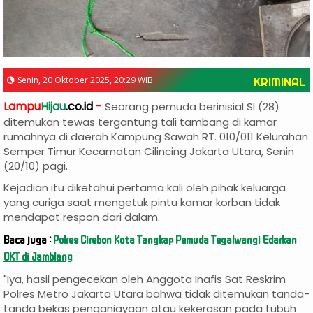
Senin, 20 Oktober 2025, 20:29 WIB
KRIMINAL
Lampu
Hijau
.co.id
-
Seorang pemuda berinisial SI (28)
ditemukan tewas tergantung tali tambang di kamar
rumahnya di daerah Kampung Sawah RT. 010/011 Kelurahan
Semper Timur Kecamatan Cilincing Jakarta Utara, Senin
(20/10) pagi.
Kejadian itu diketahui pertama kali oleh pihak keluarga
yang curiga saat mengetuk pintu kamar korban tidak
mendapat respon dari dalam.
Baca juga :
Polres Cirebon Kota Tangkap Pemuda Tegalwangi Edarkan
OKT di Jamblang
"Iya, hasil pengecekan oleh Anggota Inafis Sat Reskrim
Polres Metro Jakarta Utara bahwa tidak ditemukan tanda-
tanda bekas penganiayaan atau kekerasan pada tubuh