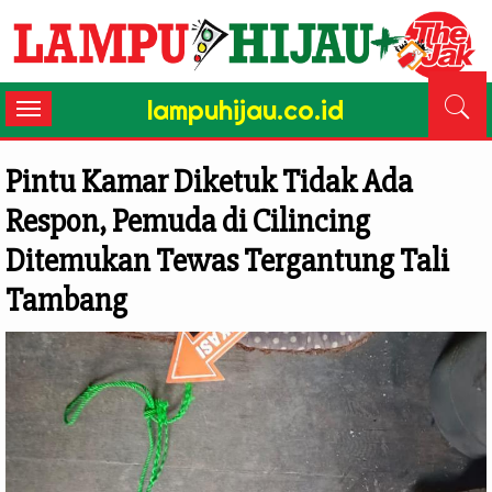
lampuhijau.co.id
Toggle
navigation
Pintu Kamar Diketuk Tidak Ada
Respon, Pemuda di Cilincing
Ditemukan Tewas Tergantung Tali
Tambang