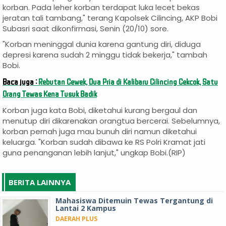
korban. Pada leher korban terdapat luka lecet bekas
jeratan tali tambang," terang Kapolsek Cilincing, AKP Bobi
Subasri saat dikonfirmasi, Senin (20/10) sore.
"Korban meninggal dunia karena gantung diri, diduga
depresi karena sudah 2 minggu tidak bekerja," tambah
Bobi.
Baca juga :
Rebutan Cewek, Dua Pria di Kalibaru Cilincing Cekcok, Satu
Orang Tewas Kena Tusuk Badik
Korban juga kata Bobi, diketahui kurang bergaul dan
menutup diri dikarenakan orangtua bercerai. Sebelumnya,
korban pernah juga mau bunuh diri namun diketahui
keluarga. "Korban sudah dibawa ke RS Polri Kramat jati
guna penanganan lebih lanjut," ungkap Bobi.(RIP)
BERITA LAINNYA
Mahasiswa Ditemuin Tewas Tergantung di
Lantai 2 Kampus
DAERAH PLUS