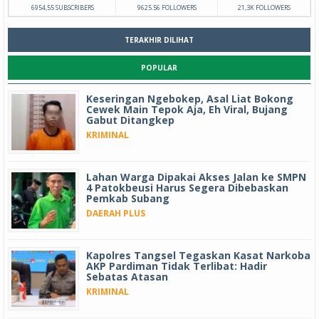
6954,55 SUBSCRIBERS
9625.56 FOLLOWERS
21,3K FOLLOWERS
TERAKHIR DILIHAT
POPULAR
Keseringan Ngebokep, Asal Liat Bokong
Cewek Main Tepok Aja, Eh Viral, Bujang
Gabut Ditangkep
KRIMINAL
Lahan Warga Dipakai Akses Jalan ke SMPN
4 Patokbeusi Harus Segera Dibebaskan
Pemkab Subang
DAERAH PLUS
Kapolres Tangsel Tegaskan Kasat Narkoba
AKP Pardiman Tidak Terlibat: Hadir
Sebatas Atasan
KRIMINAL