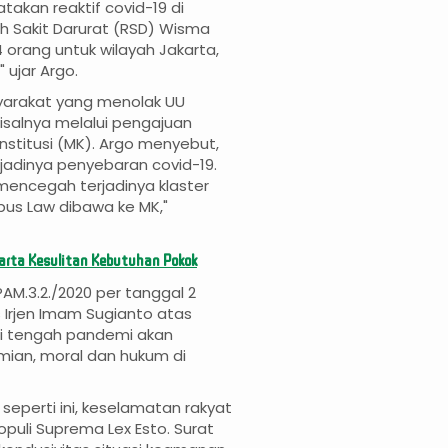
takan reaktif covid-19 di
ah Sakit Darurat (RSD) Wisma
 orang untuk wilayah Jakarta,
 ujar Argo.
yarakat yang menolak UU
isalnya melalui pengajuan
stitusi (MK). Argo menyebut,
jadinya penyebaran covid-19.
 mencegah terjadinya klaster
bus Law dibawa ke MK,"
karta Kesulitan Kebutuhan Pokok
M.3.2./2020 per tanggal 2
 Irjen Imam Sugianto atas
 di tengah pandemi akan
ian, moral dan hukum di
seperti ini, keselamatan rakyat
puli Suprema Lex Esto. Surat