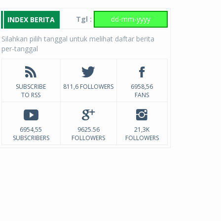
Tgl :
INDEX BERITA
Silahkan pilih tanggal untuk melihat daftar berita
per-tanggal
SUBSCRIBE
811,6 FOLLOWERS
6958,56
TO RSS
FANS
6954,55
9625.56
21,3K
SUBSCRIBERS
FOLLOWERS
FOLLOWERS