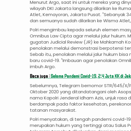
Menurut Argo, saat ini untuk mereka yang dinya
wilayah DKI Jakarta langsung dilarikan ke Rum
Atlet, Kemayoran, Jakarta Pusat. "Sebanyak 34
dan semuanya sudah dilarikan ke Wisma Atlet,"
Polri mengimbau kepada seluruh elemen mas
Omnibus Law Cipta agar melalui jalur hukum. M
gugatan Judicial Review (JR) ke Mahkamah Kon
penolakan melalui demonstrasi berpotensi ter
Sebab itu, penolakan melalui jalur hukum bisa
baru covid-19. "Imbauan agar penolakan Omni
imbuh Argo.
Baca juga :
Selama Pandemi Covid-19, 2,4 Juta KK di Ja
Sebelumnya, Telegram bernomor STR/645/X/PA
Oktober 2020 yang ditandatangani oleh Asops
nama Kapolri Jenderal Idham Azis, unjuk rasa
berdampak pada faktor kesehatan, perekonom
tatanan masyarakat.
Polri menyatakan, di tengah pandemi covid-19 
merupakan hukum yang tertinggi atau Salus Po