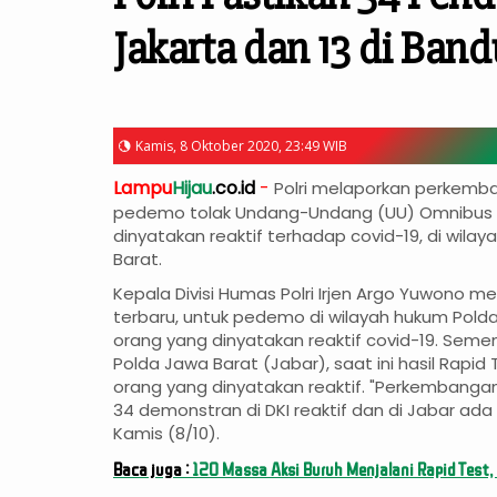
Jakarta dan 13 di Band
Kamis, 8 Oktober 2020, 23:49 WIB
Lampu
Hijau
.co.id
-
Polri melaporkan perkemb
pedemo tolak Undang-Undang (UU) Omnibus L
dinyatakan reaktif terhadap covid-19, di wila
Barat.
Kepala Divisi Humas Polri Irjen Argo Yuwono 
terbaru, untuk pedemo di wilayah hukum Polda
orang yang dinyatakan reaktif covid-19. Semen
Polda Jawa Barat (Jabar), saat ini hasil Rap
orang yang dinyatakan reaktif. "Perkembanga
34 demonstran di DKI reaktif dan di Jabar ada 
Kamis (8/10).
Baca juga :
120 Massa Aksi Buruh Menjalani Rapid Test, 