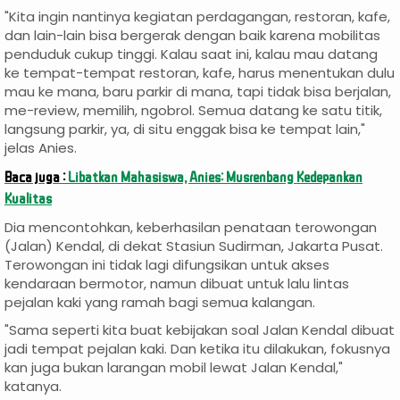
"Kita ingin nantinya kegiatan perdagangan, restoran, kafe,
dan lain-lain bisa bergerak dengan baik karena mobilitas
penduduk cukup tinggi. Kalau saat ini, kalau mau datang
ke tempat-tempat restoran, kafe, harus menentukan dulu
mau ke mana, baru parkir di mana, tapi tidak bisa berjalan,
me-review, memilih, ngobrol. Semua datang ke satu titik,
langsung parkir, ya, di situ enggak bisa ke tempat lain,"
jelas Anies.
Baca juga :
Libatkan Mahasiswa, Anies: Musrenbang Kedepankan
Kualitas
Dia mencontohkan, keberhasilan penataan terowongan
(Jalan) Kendal, di dekat Stasiun Sudirman, Jakarta Pusat.
Terowongan ini tidak lagi difungsikan untuk akses
kendaraan bermotor, namun dibuat untuk lalu lintas
pejalan kaki yang ramah bagi semua kalangan.
"Sama seperti kita buat kebijakan soal Jalan Kendal dibuat
jadi tempat pejalan kaki. Dan ketika itu dilakukan, fokusnya
kan juga bukan larangan mobil lewat Jalan Kendal,"
katanya.