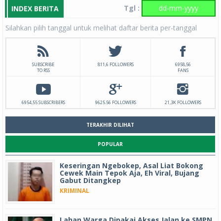
Tgl :
INDEX BERITA
Silahkan pilih tanggal untuk melihat daftar berita per-tanggal
SUBSCRIBE
811,6 FOLLOWERS
6958,56
TO RSS
FANS
6954,55 SUBSCRIBERS
9625.56 FOLLOWERS
21,3K FOLLOWERS
TERAKHIR DILIHAT
POPULAR
Keseringan Ngebokep, Asal Liat Bokong
Cewek Main Tepok Aja, Eh Viral, Bujang
Gabut Ditangkep
KRIMINAL
Lahan Warga Dipakai Akses Jalan ke SMPN