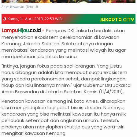
Anies Baswedan. (Foto: ULI)
Kamis, 11 April 2019, 22:53 WIB
JAKARTA CITY
Lampu
Hijau
.co.id
-
Pemprov DKI Jakarta berdalih akan
menyehatkan ekosistem perekonomian di kawasan
Kemang, Jakarta Selatan. Salah satunya dengan
membatasi kendaraan yang melintasi wilayah itu agar
memperlancar lalu lintas ke sana.
"Intinya, jangan fokus pada soal larangan. Yang justru
harus dibangun adalah kita membuat suatu ekosistem
yang secara perekonomian sehat, dampak lingkungan
hidup dan lalu lintasnya minim," ujar Gubernur DKI Jakarta
Anies Baswedan di Jakarta Selatan, Kamis (11/4/2019).
Penataan kawasan Kemang ini, kata Anies, diharapkan
bisa menghidupkan lagi geliat bisnis di sana. Nantinya,
kendaraan yang bisa melintasi kawasan itu hanya milik
penduduk setempat dan angkutan umum. Terlebih,
pihaknya akan menyiapkan shuttle bus yang wara-wiri
mengitari kawasan Kemang.