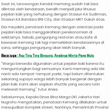
Saat ini, terowongan Kendal memang sudah tak bisa
dilintasi oleh kendaraan, beralih menjadi jalur khusus
pejalan kaki yang terhubung dengan Stasiun KA Sudirman,
Stasiun KA Bandara BNI City, dan Stasiun MRT Dukuh Atas.
Dia meyakini, penataan Kemang dengan orientasi pada
pejalan kaki bisa menggairahkan perekonomian di
sekitarnya. Sebab, pengunjung restoran atau kafe di
kawasan Kemang tak lagi memarkirkan kendaraannya di
sana, sehingga pengunjung akan lebih banyak.
Baca juga :
Ayu Ting Ting Bingung, Anaknya Minta Papa Mulu
"Warga bersedia digunakan untuk pejalan kaki karena itu
menguntungkan bagi semuanya. Kami memang ada ide
nanti ada tempat-tempat parkir, tapi belum ditentukan
sekarang supaya warga lebih banyak bergerak dengan
jalan kaki. Kami akan siapkan shuttle yang secara rutin
melewati Kemang," tutur Anies.
Sebelumnya, Kepala Dinas Bina Marga DKI Jakarta Hari
Nugroho mengatakan, penataan Kemang dilakukan untuk
mewujudkan komplek street. Nantinya, Pemerintah Provinsi