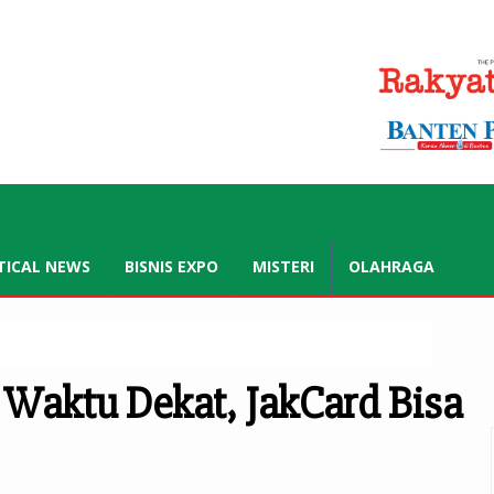
.co.id
TICAL NEWS
BISNIS EXPO
MISTERI
OLAHRAGA
us Perbaiki Layanan dan Keterbukaan Publik
 Waktu Dekat, JakCard Bisa