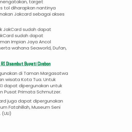
i mengatakan, target
tol diharapkan nantinya
kan Jakcard sebagai akses
ik JakCard sudah dapat
JakCard sudah dapat
man Impian Jaya Ancol
erta wahana Seaworld, Dufan,
 RI Disambut Bupati Cirebon
rgunakan di Taman Margasatwa
 wisata Kota Tua. Untuk
I dapat dipergunakan untuk
n Pusat Primata Schmutzer.
ard juga dapat dipergunakan
um Fatahillah, Museum Seni
 (ULI)