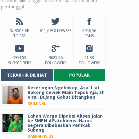
Silahkan pilih tanggal untuk melihat daftar berita
per-tanggal
SUBSCRIBE
811,6 FOLLOWERS
6958,56
TO RSS
FANS
6954,55
9625.56
21,3K
SUBSCRIBERS
FOLLOWERS
FOLLOWERS
TERAKHIR DILIHAT
POPULAR
Keseringan Ngebokep, Asal Liat
Bokong Cewek Main Tepok Aja, Eh
Viral, Bujang Gabut Ditangkep
KRIMINAL
Lahan Warga Dipakai Akses Jalan
ke SMPN 4 Patokbeusi Harus
Segera Dibebaskan Pemkab
Subang
DAERAH PLUS