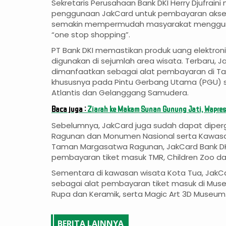
Sekretaris Perusahaan Bank DKI Herry Djufrain
penggunaan JakCard untuk pembayaran akses 
semakin mempermudah masyarakat mengguna
“one stop shopping”.
PT Bank DKI memastikan produk uang elektron
digunakan di sejumlah area wisata. Terbaru, 
dimanfaatkan sebagai alat pembayaran di Ta
khususnya pada Pintu Gerbang Utama (PGU) s
Atlantis dan Gelanggang Samudera.
Baca juga :
Ziarah ke Makam Sunan Gunung Jati, Wapres
Sebelumnya, JakCard juga sudah dapat dipe
Ragunan dan Monumen Nasional serta Kawasan
Taman Margasatwa Ragunan, JakCard Bank DK
pembayaran tiket masuk TMR, Children Zoo da
Sementara di kawasan wisata Kota Tua, JakC
sebagai alat pembayaran tiket masuk di Muse
Rupa dan Keramik, serta Magic Art 3D Museum.
BERITA LAINNYA