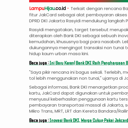
Lampu
Hijau
.co.id
-
Terkait dengan rencana B
fitur JakCard sebagai alat pembayaran akses j
DPRD DKI Jakarta Rasyidi mendukung langkah P
Rasyidi mengatakan, target tersebut merupa
diterapkan oleh Bank DKI sebagai sebuah ino
kemudahan, khususnya bagi para nasabah. Leb
dukungannya mengingat transaksi non tunai 
hidup kaum urban masa kini.
Baca juga :
Ini Baru Keren! Bank DKI Raih Penghargaan 
"Saya pikir rencana ini bagus sekali. Terlebih,
tol lebih menggunakan non tunai," ujarnya di J
Sebagai informasi, Bank DKI menargetkan prod
kartu, JakCard dapat digunakan untuk pembaya
menyusul keberhasilan penggunaan kartu ter
pembayaran transportasi massal di Jakarta, s
Mikro Trans, MRT, LRT dan Kereta Bandara/Raili
Baca juga :
Inovasi Bank DKI, Warga Cukup Pakai Jakcard