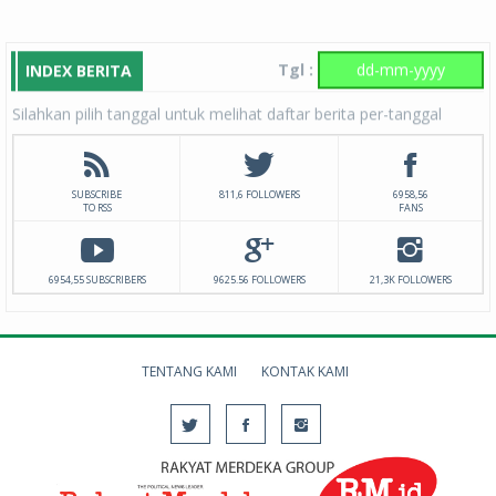
Tgl :
INDEX BERITA
Silahkan pilih tanggal untuk melihat daftar berita per-tanggal
SUBSCRIBE
811,6 FOLLOWERS
6958,56
TO RSS
FANS
6954,55 SUBSCRIBERS
9625.56 FOLLOWERS
21,3K FOLLOWERS
TENTANG KAMI
KONTAK KAMI