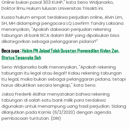
Online bukan pasal 303 KUHP," kata Seno Widjanarko,
Doktor Ilmu Hukum lulusan Universitas Trisakti ini.
Kuasa hukum empat terdakwa perjudian online, Alvin Lim,
SH, MH didampingi pengacara LQ Lawfirm Tandry Laksana
menanyakan, "Apakah dakwaan penjualan rekening
tabungan di bank BCA dalam BAP yang dipalsukan bisa
dikategorikan sebagai pelanggaran pidana?"
Baca juga :
Hakim PN Jaksel Tolak Gugatan Praperadilan Kivlan Zen,
Status Tersangka Sah
Seno Widjanarko balik menanyakan, "Apakah rekening
tabungan itu legal atau ilegal? Kalau rekening tabungan
itu legal, maka bukan sebagai pelanggaran pidana, tetapi
harus dibuktikan secara lengkap," kata Seno.
Jaksa Frederik Aldhar menyatakan bahwa rekening
tabungan di salah satu bank milik para terdakwa
digunakan untuk menampung uang hasil perjudian. Sidang
dilanjutkan pada Kamis (6/2/2020) dengan agenda
pembacaan tuntutan. (DRI)