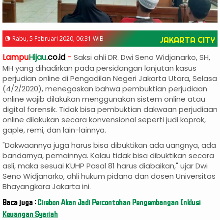
Rabu, 5 Februari 2020, 06:31 WIB
JAKARTA CITY
Lampu
Hijau
.co.id
-
Saksi ahli DR. Dwi Seno Widjanarko, SH,
MH yang dihadirkan pada persidangan lanjutan kasus
perjudian online di Pengadilan Negeri Jakarta Utara, Selasa
(4/2/2020), menegaskan bahwa pembuktian perjudiaan
online wajib dilakukan menggunakan sistem online atau
digital forensik. Tidak bisa pembuktian dakwaan perjudiaan
online dilakukan secara konvensional seperti judi koprok,
gaple, remi, dan lain-lainnya.
"Dakwaannya juga harus bisa dibuktikan ada uangnya, ada
bandarnya, pemainnya. Kalau tidak bisa dibuktikan secara
asli, maka sesuai KUHP Pasal 81 harus diabaikan," ujar Dwi
Seno Widjanarko, ahli hukum pidana dan dosen Universitas
Bhayangkara Jakarta ini.
Baca juga :
Cirebon Akan Jadi Percontohan Pengembangan Inklusi
Keuangan Syariah