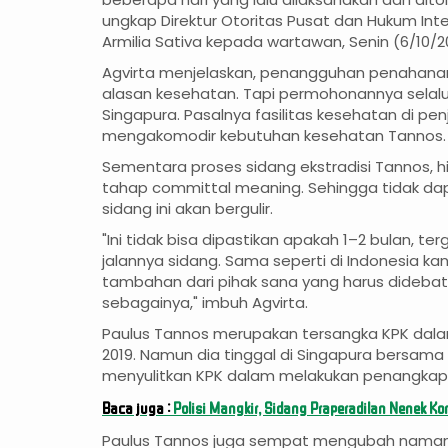
ungkap Direktur Otoritas Pusat dan Hukum In
Armilia Sativa kepada wartawan, Senin (6/10/20
Agvirta menjelaskan, penangguhan penahanan
alasan kesehatan. Tapi permohonannya selalu 
Singapura. Pasalnya fasilitas kesehatan di pen
mengakomodir kebutuhan kesehatan Tannos.
Sementara proses sidang ekstradisi Tannos, h
tahap committal meaning. Sehingga tidak da
sidang ini akan bergulir.
"Ini tidak bisa dipastikan apakah 1–2 bulan, 
jalannya sidang. Sama seperti di Indonesia k
tambahan dari pihak sana yang harus didebat 
sebagainya," imbuh Agvirta.
Paulus Tannos merupakan tersangka KPK dalam
2019. Namun dia tinggal di Singapura bersam
menyulitkan KPK dalam melakukan penangkap
Baca juga :
Polisi Mangkir, Sidang Praperadilan Nenek K
Paulus Tannos juga sempat mengubah namanya