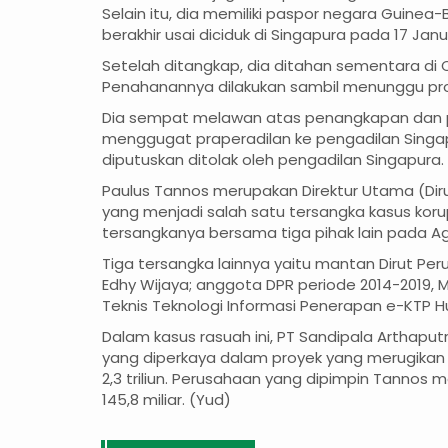
Selain itu, dia memiliki paspor negara Guinea-
berakhir usai diciduk di Singapura pada 17 Janua
Setelah ditangkap, dia ditahan sementara di C
Penahanannya dilakukan sambil menunggu pros
Dia sempat melawan atas penangkapan dan 
menggugat praperadilan ke pengadilan Singa
diputuskan ditolak oleh pengadilan Singapura.
Paulus Tannos merupakan Direktur Utama (Diru
yang menjadi salah satu tersangka kasus kor
tersangkanya bersama tiga pihak lain pada Agu
Tiga tersangka lainnya yaitu mantan Dirut Pe
Edhy Wijaya; anggota DPR periode 2014-2019, M
Teknis Teknologi Informasi Penerapan e-KTP H
Dalam kasus rasuah ini, PT Sandipala Arthaput
yang diperkaya dalam proyek yang merugikan
2,3 triliun. Perusahaan yang dipimpin Tannos
145,8 miliar. (Yud)