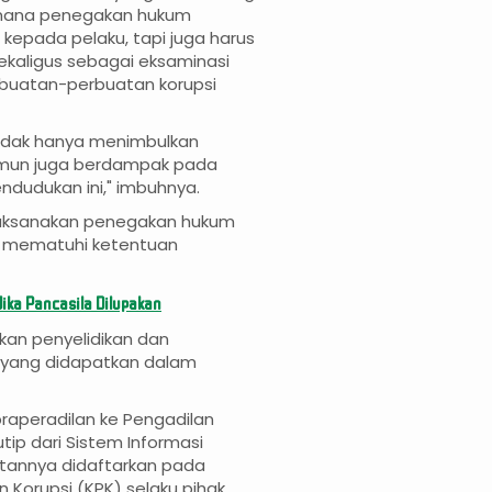
 mana penegakan hukum
 kepada pelaku, tapi juga harus
ekaligus sebagai eksaminasi
buatan-perbuatan korupsi
 tidak hanya menimbulkan
namun juga berdampak pada
ndudukan ini," imbuhnya.
laksanakan penegakan hukum
an mematuhi ketentuan
ika Pancasila Dilupakan
kan penyelidikan dan
i yang didapatkan dalam
aperadilan ke Pengadilan
tip dari Sistem Informasi
atannya didaftarkan pada
 Korupsi (KPK) selaku pihak