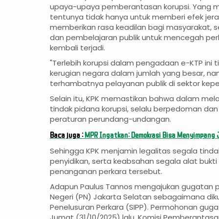
upaya-upaya pemberantasan korupsi. Yang
tentunya tidak hanya untuk memberi efek jera
memberikan rasa keadilan bagi masyarakat, s
dan pembelajaran publik untuk mencegah per
kembali terjadi.
"Terlebih korupsi dalam pengadaan e-KTP ini
kerugian negara dalam jumlah yang besar, 
terhambatnya pelayanan publik di sektor kepe
Selain itu, KPK memastikan bahwa dalam me
tindak pidana korupsi, selalu berpedoman d
peraturan perundang-undangan.
Baca juga :
MPR Ingatkan: Demokrasi Bisa Menyimpang J
Sehingga KPK menjamin legalitas segala tinda
penyidikan, serta keabsahan segala alat bukt
penanganan perkara tersebut.
Adapun Paulus Tannos mengajukan gugatan pr
Negeri (PN) Jakarta Selatan sebagaimana diku
Penelusuran Perkara (SIPP). Permohonan gug
Jumat (31/10/2025) lalu. Komisi Pemberantasan