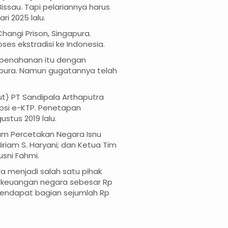
Bissau. Tapi pelariannya harus
ri 2025 lalu.
hangi Prison, Singapura.
es ekstradisi ke Indonesia.
penahanan itu dengan
pura. Namun gugatannya telah
t) PT Sandipala Arthaputra
upsi e-KTP. Penetapan
stus 2019 lalu.
rum Percetakan Negara Isnu
iriam S. Haryani; dan Ketua Tim
usni Fahmi.
ra menjadi salah satu pihak
 keuangan negara sebesar Rp
 mendapat bagian sejumlah Rp