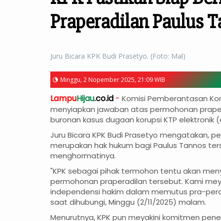
Praperadilan Paulus 
Juru Bicara KPK Budi Prasetyo. (Foto: Mal)
Minggu, 2 Nopember 2025, 21:09 WIB
Lampu
Hijau
.co.id
-
Komisi Pemberantasan Kor
menyiapkan jawaban atas permohonan praper
buronan kasus dugaan korupsi KTP elektronik 
Juru Bicara KPK Budi Prasetyo mengatakan, p
merupakan hak hukum bagi Paulus Tannos ter
menghormatinya.
"KPK sebagai pihak termohon tentu akan men
permohonan praperadilan tersebut. Kami meyak
independensi hakim dalam memutus pra-peradil
saat dihubungi, Minggu (2/11/2025) malam.
Menurutnya, KPK pun meyakini komitmen pe