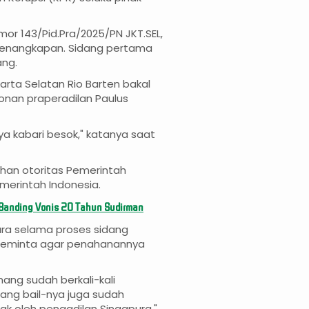
or 143/Pid.Pra/2025/PN JKT.SEL,
a penangkapan. Sidang pertama
ang.
rta Selatan Rio Barten bakal
nan praperadilan Paulus
aya kabari besok," katanya saat
tahan otoritas Pemerintah
merintah Indonesia.
r Banding Vonis 20 Tahun Sudirman
pura selama proses sidang
g meminta agar penahanannya
ang sudah berkali-kali
ng bail-nya juga sudah
lak oleh pengadilan Singapura,"