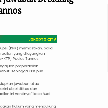
Tannos
JAKARTA CITY
upsi (KPK) memastikan, bakal
adilan yang dilayangkan
(e-KTP) Paulus Tannos.
engajuan praperadilan
sebut, sehingga KPK pun
yiapkan jawaban atas
ini objektifitas dan
an ini nantinya," kata Budi
negakan hukum yang mendukung