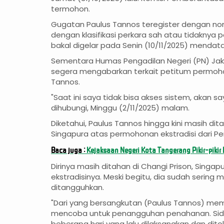
termohon.
Gugatan Paulus Tannos teregister dengan nom
dengan klasifikasi perkara sah atau tidakny
bakal digelar pada Senin (10/11/2025) mendat
Sementara Humas Pengadilan Negeri (PN) Jaka
segera mengabarkan terkait petitum permoho
Tannos.
"Saat ini saya tidak bisa akses sistem, akan s
dihubungi, Minggu (2/11/2025) malam.
Diketahui, Paulus Tannos hingga kini masih di
Singapura atas permohonan ekstradisi dari Pe
Baca juga :
Kejaksaan Negeri Kota Tangerang Pikir-piki
Dirinya masih ditahan di Changi Prison, Singa
ekstradisinya. Meski begitu, dia sudah serin
ditangguhkan.
"Dari yang bersangkutan (Paulus Tannos) mem
mencoba untuk penangguhan penahanan. Sida
beberapa hari yang lalu dilaksanakan dan dito