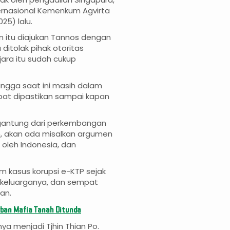
ternasional Kemenkum Agvirta
25) lalu.
 itu diajukan Tannos dengan
ditolak pihak otoritas
jara itu sudah cukup
ingga saat ini masih dalam
pat dipastikan sampai kapan
tergantung dari perkembangan
an, akan ada misalkan argumen
oleh Indonesia, dan
 kasus korupsi e-KTP sejak
a keluarganya, dan sempat
an.
orban Mafia Tanah Ditunda
 menjadi Tjhin Thian Po.