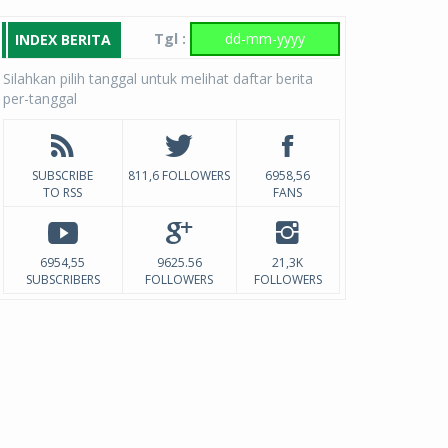
Tgl :
INDEX BERITA
Silahkan pilih tanggal untuk melihat daftar berita
per-tanggal
SUBSCRIBE
811,6 FOLLOWERS
6958,56
TO RSS
FANS
6954,55
9625.56
21,3K
SUBSCRIBERS
FOLLOWERS
FOLLOWERS