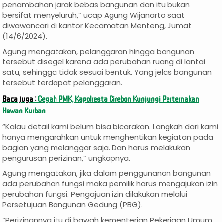
penambahan jarak bebas bangunan dan itu bukan
bersifat menyeluruh,” ucap Agung Wijanarto saat
diwawancari di kantor Kecamatan Menteng, Jumat
(14/6/2024).
Agung mengatakan, pelanggaran hingga bangunan
tersebut disegel karena ada perubahan ruang di lantai
satu, sehingga tidak sesuai bentuk. Yang jelas bangunan
tersebut terdapat pelanggaran.
Baca juga :
Cegah PMK, Kapolresta Cirebon Kunjungi Perternakan
Hewan Kurban
“Kalau detail kami belum bisa bicarakan. Langkah dari kami
hanya mengarahkan untuk menghentikan kegiatan pada
bagian yang melanggar saja. Dan harus melakukan
pengurusan perizinan,” ungkapnya.
Agung mengatakan, jika dalam penggunanan bangunan
ada perubahan fungsi maka pemilik harus mengajukan izin
perubahan fungsi. Pengajuan izin dilakukan melalui
Persetujuan Bangunan Gedung (PBG).
“Perizinannya itu di bawah kementerian Pekerjaan Umum