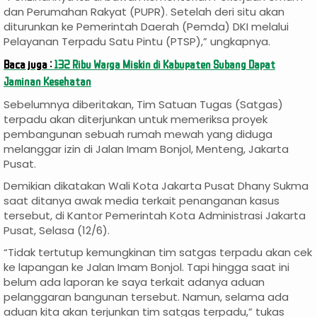
dan Perumahan Rakyat (PUPR). Setelah deri situ akan
diturunkan ke Pemerintah Daerah (Pemda) DKI melalui
Pelayanan Terpadu Satu Pintu (PTSP),” ungkapnya.
Baca juga :
132 Ribu Warga Miskin di Kabupaten Subang Dapat
Jaminan Kesehatan
Sebelumnya diberitakan, Tim Satuan Tugas (Satgas)
terpadu akan diterjunkan untuk memeriksa proyek
pembangunan sebuah rumah mewah yang diduga
melanggar izin di Jalan Imam Bonjol, Menteng, Jakarta
Pusat.
Demikian dikatakan Wali Kota Jakarta Pusat Dhany Sukma
saat ditanya awak media terkait penanganan kasus
tersebut, di Kantor Pemerintah Kota Administrasi Jakarta
Pusat, Selasa (12/6).
“Tidak tertutup kemungkinan tim satgas terpadu akan cek
ke lapangan ke Jalan Imam Bonjol. Tapi hingga saat ini
belum ada laporan ke saya terkait adanya aduan
pelanggaran bangunan tersebut. Namun, selama ada
aduan kita akan terjunkan tim satgas terpadu,” tukas