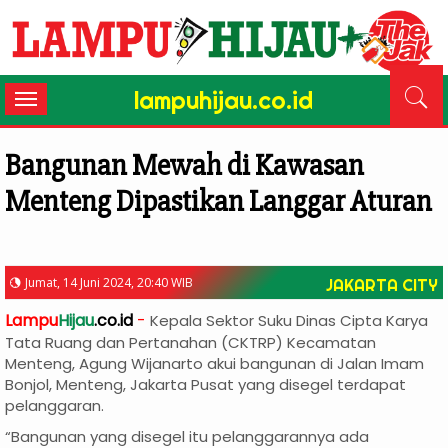
lampuhijau.co.id
Toggle
navigation
Bangunan Mewah di Kawasan
Menteng Dipastikan Langgar Aturan
Jumat, 14 Juni 2024, 20:40 WIB
JAKARTA CITY
Lampu
Hijau
.co.id
-
Kepala Sektor Suku Dinas Cipta Karya
Tata Ruang dan Pertanahan (CKTRP) Kecamatan
Menteng, Agung Wijanarto akui bangunan di Jalan Imam
Bonjol, Menteng, Jakarta Pusat yang disegel terdapat
pelanggaran.
“Bangunan yang disegel itu pelanggarannya ada