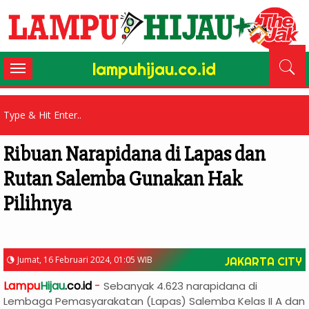
lampuhijau.co.id
Toggle
navigation
Ribuan Narapidana di Lapas dan
Rutan Salemba Gunakan Hak
Pilihnya
Jumat, 16 Februari 2024, 01:05 WIB
JAKARTA CITY
Lampu
Hijau
.co.id
-
Sebanyak 4.623 narapidana di
Lembaga Pemasyarakatan (Lapas) Salemba Kelas II A dan