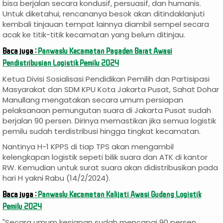
bisa berjalan secara kondusif, persuasif, dan humanis.
Untuk diketahui, rencananya besok akan ditindaklanjuti
kembali tinjauan tempat lainnya diambil sempel secara
acak ke titik-titik kecamatan yang belum ditinjau.
Baca juga :
Panwaslu Kecamatan Pagaden Barat Awasi
Pendistribusian Logistik Pemilu 2024
Ketua Divisi Sosialisasi Pendidikan Pemilih dan Partisipasi
Masyarakat dan SDM KPU Kota Jakarta Pusat, Sahat Dohar
Manullang mengatakan secara umum persiapan
pelaksanaan pemungutan suara di Jakarta Pusat sudah
berjalan 90 persen. Dirinya memastikan jika semua logistik
pemilu sudah terdistribusi hingga tingkat kecamatan.
Nantinya H-1 KPPS di tiap TPS akan mengambil
kelengkapan logistik sepeti bilik suara dan ATK di kantor
RW. Kemudian untuk surat suara akan didistribusikan pada
hari H yakni Rabu (14/2/2024).
Baca juga :
Panwaslu Kecamatan Kalijati Awasi Gudang Logistik
Pemilu 2024
"Secara umum kesiapan sudah mencapai 90 persen,