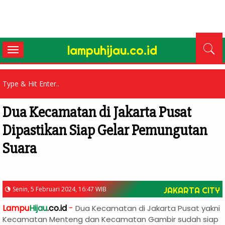
lampuhijau.co.id
Toggle
navigation
Dua Kecamatan di Jakarta Pusat
Dipastikan Siap Gelar Pemungutan
Suara
Senin, 5 Februari 2024, 16:47 WIB
JAKARTA CITY
Lampu
Hijau
.co.id
-
Dua Kecamatan di Jakarta Pusat yakni
Kecamatan Menteng dan Kecamatan Gambir sudah siap