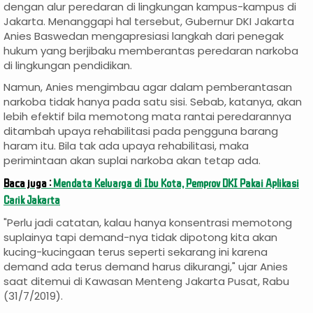
dengan alur peredaran di lingkungan kampus-kampus di
Jakarta. Menanggapi hal tersebut, Gubernur DKI Jakarta
Anies Baswedan mengapresiasi langkah dari penegak
hukum yang berjibaku memberantas peredaran narkoba
di lingkungan pendidikan.
Namun, Anies mengimbau agar dalam pemberantasan
narkoba tidak hanya pada satu sisi. Sebab, katanya, akan
lebih efektif bila memotong mata rantai peredarannya
ditambah upaya rehabilitasi pada pengguna barang
haram itu. Bila tak ada upaya rehabilitasi, maka
perimintaan akan suplai narkoba akan tetap ada.
Baca juga :
Mendata Keluarga di Ibu Kota, Pemprov DKI Pakai Aplikasi
Carik Jakarta
"Perlu jadi catatan, kalau hanya konsentrasi memotong
suplainya tapi demand-nya tidak dipotong kita akan
kucing-kucingaan terus seperti sekarang ini karena
demand ada terus demand harus dikurangi," ujar Anies
saat ditemui di Kawasan Menteng Jakarta Pusat, Rabu
(31/7/2019).