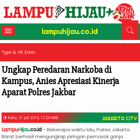
lampuhijau.co.id
Toggle
navigation
Ungkap Peredaran Narkoba di
Kampus, Anies Apresiasi Kinerja
Aparat Polres Jakbar
Rabu, 31 Juli 2019, 17:29 WIB
JAKARTA CITY
Lampu
Hijau
.co.id
-
Beberapa waktu lalu, Polres Jakarta
Barat berhasil mengungkap jaringan pemasok ganja