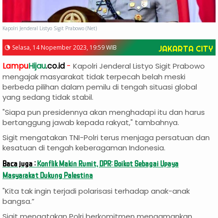
Kapolri Jenderal Listyo Sigit Prabowo (Net)
Selasa, 14 Nopember 2023, 19:59 WIB
JAKARTA CITY
Lampu
Hijau
.co.id
-
Kapolri Jenderal Listyo Sigit Prabowo
mengajak masyarakat tidak terpecah belah meski
berbeda pilihan dalam pemilu di tengah situasi global
yang sedang tidak stabil.
"Siapa pun presidennya akan menghadapi itu dan harus
bertanggung jawab kepada rakyat," tambahnya.
Sigit mengatakan TNI-Polri terus menjaga persatuan dan
kesatuan di tengah keberagaman Indonesia.
Baca juga :
Konflik Makin Rumit, DPR: Boikot Sebagai Upaya
Masyarakat Dukung Palestina
"Kita tak ingin terjadi polarisasi terhadap anak-anak
bangsa.”
Sigit mengatakan Polri berkomitmen mengamankan