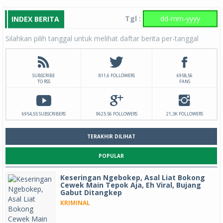
Tgl :
INDEX BERITA
Silahkan pilih tanggal untuk melihat daftar berita per-tanggal
SUBSCRIBE
811,6 FOLLOWERS
6958,56
TO RSS
FANS
6954,55 SUBSCRIBERS
9625.56 FOLLOWERS
21,3K FOLLOWERS
TERAKHIR DILIHAT
POPULAR
Keseringan Ngebokep, Asal Liat Bokong
Cewek Main Tepok Aja, Eh Viral, Bujang
Gabut Ditangkep
KRIMINAL