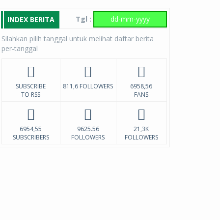
Tgl :
INDEX BERITA
Silahkan pilih tanggal untuk melihat daftar berita
per-tanggal
SUBSCRIBE
811,6 FOLLOWERS
6958,56
TO RSS
FANS
6954,55
9625.56
21,3K
SUBSCRIBERS
FOLLOWERS
FOLLOWERS