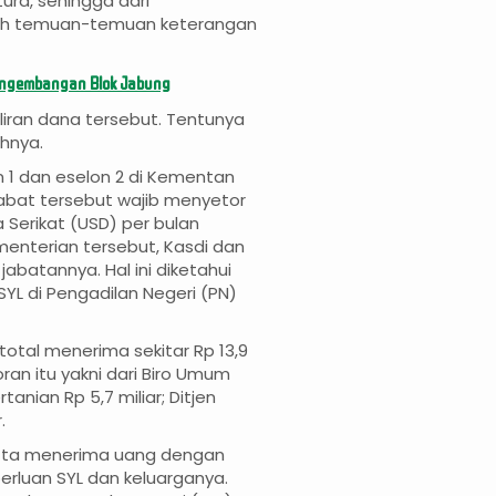
ura, sehingga dari
lah temuan-temuan keterangan
engembangan Blok Jabung
liran dana tersebut. Tentunya
uhnya.
 1 dan eselon 2 di Kementan
jabat tersebut wajib menyetor
a Serikat (USD) per bulan
enterian tersebut, Kasdi dan
jabatannya. Hal ini diketahui
YL di Pengadilan Negeri (PN)
otal menerima sekitar Rp 13,9
oran itu yakni dari Biro Umum
tanian Rp 5,7 miliar; Ditjen
.
atta menerima uang dengan
eperluan SYL dan keluarganya.