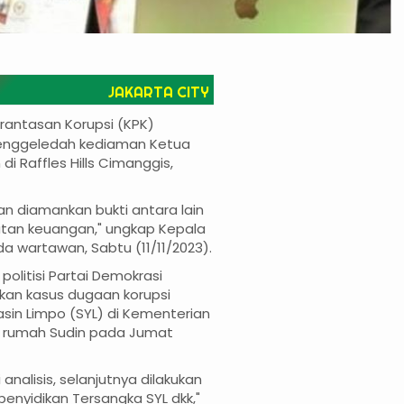
JAKARTA CITY
rantasan Korupsi (KPK)
menggeledah kediaman Ketua
di Raffles Hills Cimanggis,
n diamankan bukti antara lain
tatan keuangan," ungkap Kepala
da wartawan, Sabtu (11/11/2023).
litisi Partai Demokrasi
dikan kasus dugaan korupsi
sin Limpo (SYL) di Kementerian
h rumah Sudin pada Jumat
analisis, selanjutnya dilakukan
enyidikan Tersangka SYL dkk,"