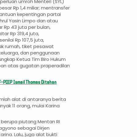
perluan umroh Menteri (SYL)
esar Rp 1,4 miliar; mentransfer
ntuan kepentingan partai
ahrul Yasin Limpo dan atau
 Rp 43 juta per bulan,
ar Rp 319,4 juta,
ilai Rp 107,5 juta,
k rumah, tiket pesawat
keluarga, dan penggunaan
," ungkap Ketua Tim Biro Hukum
an atas gugatan praperadilan
 F-PDIP Ismail Thomas Ditahan
mlah alat di antaranya berita
yak 11 orang, mulai Karina
n berupa piutang Mentan RI
agyono sebagai Dirjen
ina. Lalu, juga alat bukti