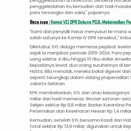
penggeledahan di Direktorat Jenderal Hortikult
penggeledahan itu kemudian dari tadi masa
para tersangka dan saksi," paparnya.
Baca juga :
Komisi VII DPR Dukung PCJL Maksimalkan P
"Kami dari penyidik harus menyusuri ke mana a
salah satunya ke Komisi IV DPR tersebut," imb
Diketahui, SYL diduga memeras pejabat eselon
sejak ia menjabat periode 2019-2024. Para pe
uang sekitar 4 ribu hingga 10 ribu dollar Amerik
kepadanya lewat dua orang suruhannya di kem
Hatta. Bila menolak, mereka bakal digeser dari 
seperti terungkap dalam sidang praperadilan S
Jakarta Selatan.
KPK membeberkan, SYL dan atau keluarganya t
miliar dari hasil memeras. Rincian setoran-set
Sekjen sekitar Rp 6,8 miliar; Badan Karantina Per
Peternakan dan Kesehatan Hewan Rp 1,4 miliar
Kemudian, setelah SYL bersama Kasdi dan H
total sekitar Rp 13,9 miliar, digunakan untuk k