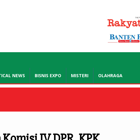
.co.id
TICAL NEWS
BISNIS EXPO
MISTERI
OLAHRAGA
 Komisi IV DPR, KPK