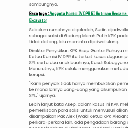
sambungnya.
Baca juga :
Anggota Komisi IV DPR RI Sutrisno Bersam
Excavator
Sebelum rumahnya digeledah, Sudin dijadwalka
sebagai saksi di Gedung Merah Putih KPK pada
tidak datang, lalu meminta dijadwal ulang.
Direktur Penyidikan KPK Asep Guntur Rahayu 
Ketua Komisi IV DPR itu terkait kasus dugaa
SYL serta dua anak buahnya; Kasdi Subagyo
Menurutnya, KPK selalu menggunakan metode
korupsi.
"Kami penyidik tidak hanya membuktikan pemer
ke mana larinya uang-uang yang dikumpulkan 
SYL," ujarnya.
Lebih lanjut kata Asep, dalam kasus ini KPK 
pemeriksaan para saksi untuk menyusuri aliran u
disampaikan Pak Alex (Wakil Ketua KPK Alexa
perkara-perkara lain, ada pengadaan barang 