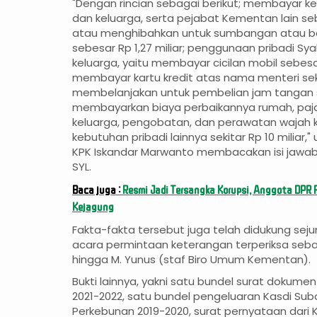
"Dengan rincian sebagai berikut; membayar ke
dan keluarga, serta pejabat Kementan lain seb
atau menghibahkan untuk sumbangan atau ba
sebesar Rp 1,27 miliar; penggunaan pribadi Sy
keluarga, yaitu membayar cicilan mobil sebesar
membayar kartu kredit atas nama menteri sekit
membelanjakan untuk pembelian jam tangan sen
membayarkan biaya perbaikannya rumah, paja
keluarga, pengobatan, dan perawatan wajah 
kebutuhan pribadi lainnya sekitar Rp 10 miliar
KPK Iskandar Marwanto membacakan isi jawab
SYL.
Baca juga :
Resmi Jadi Tersangka Korupsi, Anggota DPR
Kejagung
Fakta-fakta tersebut juga telah didukung seju
acara permintaan keterangan terperiksa seban
hingga M. Yunus (staf Biro Umum Kementan).
Bukti lainnya, yakni satu bundel surat dokume
2021-2022, satu bundel pengeluaran Kasdi Sub
Perkebunan 2019-2020, surat pernyataan dari Kar