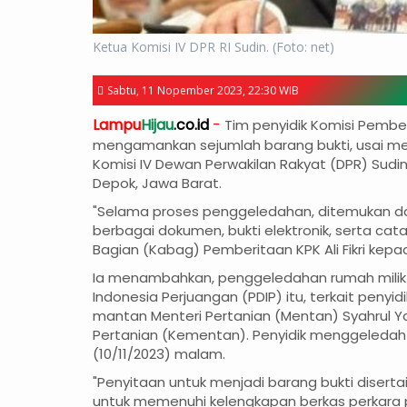
Ketua Komisi IV DPR RI Sudin. (Foto: net)
Sabtu, 11 Nopember 2023, 22:30 WIB
Lampu
Hijau
.co.id
-
Tim penyidik Komisi Pembe
mengamankan sejumlah barang bukti, usai 
Komisi IV Dewan Perwakilan Rakyat (DPR) Sudin 
Depok, Jawa Barat.
"Selama proses penggeledahan, ditemukan da
berbagai dokumen, bukti elektronik, serta ca
Bagian (Kabag) Pemberitaan KPK Ali Fikri kepa
Ia menambahkan, penggeledahan rumah milik po
Indonesia Perjuangan (PDIP) itu, terkait penyi
mantan Menteri Pertanian (Mentan) Syahrul Ya
Pertanian (Kementan). Penyidik menggeleda
(10/11/2023) malam.
"Penyitaan untuk menjadi barang bukti disertai 
untuk memenuhi kelengkapan berkas perkara p