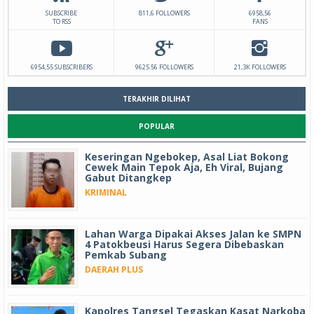
SUBSCRIBE
811,6 FOLLOWERS
6958,56
TO RSS
FANS
6954,55 SUBSCRIBERS
9625.56 FOLLOWERS
21,3K FOLLOWERS
TERAKHIR DILIHAT
POPULAR
Keseringan Ngebokep, Asal Liat Bokong
Cewek Main Tepok Aja, Eh Viral, Bujang
Gabut Ditangkep
KRIMINAL
Lahan Warga Dipakai Akses Jalan ke SMPN
4 Patokbeusi Harus Segera Dibebaskan
Pemkab Subang
DAERAH PLUS
Kapolres Tangsel Tegaskan Kasat Narkoba