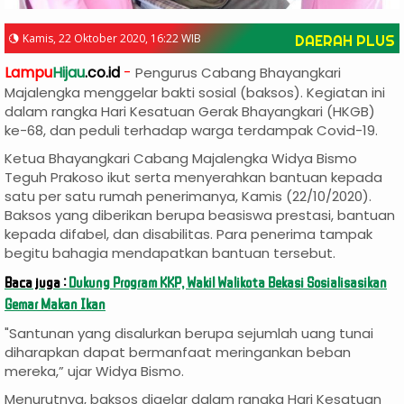
Kamis, 22 Oktober 2020, 16:22 WIB
DAERAH PLUS
Lampu
Hijau
.co.id
-
Pengurus Cabang Bhayangkari
Majalengka menggelar bakti sosial (baksos). Kegiatan ini
dalam rangka Hari Kesatuan Gerak Bhayangkari (HKGB)
ke-68, dan peduli terhadap warga terdampak Covid-19.
Ketua Bhayangkari Cabang Majalengka Widya Bismo
Teguh Prakoso ikut serta menyerahkan bantuan kepada
satu per satu rumah penerimanya, Kamis (22/10/2020).
Baksos yang diberikan berupa beasiswa prestasi, bantuan
kepada difabel, dan disabilitas. Para penerima tampak
begitu bahagia mendapatkan bantuan tersebut.
Baca juga :
Dukung Program KKP, Wakil Walikota Bekasi Sosialisasikan
Gemar Makan Ikan
"Santunan yang disalurkan berupa sejumlah uang tunai
diharapkan dapat bermanfaat meringankan beban
mereka,” ujar Widya Bismo.
Menurutnya, baksos digelar dalam rangka Hari Kesatuan