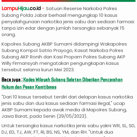
Lampu
Hijau
.co.id
-
Satuan Reserse Narkoba Polres
Subang Polda Jabar berhasil mengungkap 10 kasus
penyalahgunaan narkotika jenis sabu dan sediaan farmasi
tanpa izin edar dengan jumlah tersangka sebanyak 15
orang.
Kapolres Subang AKBP Sumarni didampingi Wakapolres
Subang Kompol Satrio Prayogo, Kasat Narkoba Polres
Subang AKP Ronih dan Kasi Propam Polres Subang AKP
Willy Firmansyah mengatakan pengungkapan kasus
tersebut selama kurun Mei 2023.
Baca juga :
Kades Wilayah Subang Selatan Diberikan Pencerahan
Hukum dan Pesan Kamtibmas
"Dari 10 kasus tersebut terdiri dari delapan kasus narkotika
jenis sabu dan dua kasus sediaan farmasi ilegal," ucap
AKBP Sumarni kepada awak media di Mapolres Subang,
Jawa Barat, pada Senin (29/05/2023).
Untuk tersangka kasus narkotika jenis sabu yakni WR, SL, SD,
DJ, ED, TJ, AW, FT, RI, BS, NS, YM, dan RH. "Untuk dua