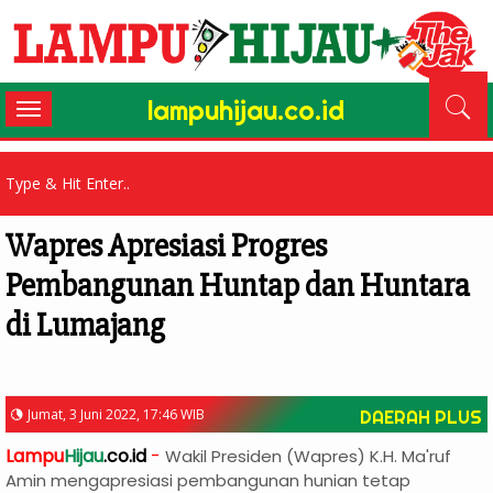
lampuhijau.co.id
Toggle
navigation
Wapres Apresiasi Progres
Pembangunan Huntap dan Huntara
di Lumajang
Jumat, 3 Juni 2022, 17:46 WIB
DAERAH PLUS
Lampu
Hijau
.co.id
-
Wakil Presiden (Wapres) K.H. Ma'ruf
Amin mengapresiasi pembangunan hunian tetap