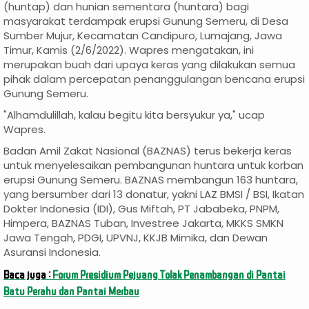
(huntap) dan hunian sementara (huntara) bagi
masyarakat terdampak erupsi Gunung Semeru, di Desa
Sumber Mujur, Kecamatan Candipuro, Lumajang, Jawa
Timur, Kamis (2/6/2022). Wapres mengatakan, ini
merupakan buah dari upaya keras yang dilakukan semua
pihak dalam percepatan penanggulangan bencana erupsi
Gunung Semeru.
"Alhamdulillah, kalau begitu kita bersyukur ya," ucap
Wapres.
Badan Amil Zakat Nasional (BAZNAS) terus bekerja keras
untuk menyelesaikan pembangunan huntara untuk korban
erupsi Gunung Semeru. BAZNAS membangun 163 huntara,
yang bersumber dari 13 donatur, yakni LAZ BMSI / BSI, Ikatan
Dokter Indonesia (IDI), Gus Miftah, PT Jababeka, PNPM,
Himpera, BAZNAS Tuban, Investree Jakarta, MKKS SMKN
Jawa Tengah, PDGI, UPVNJ, KKJB Mimika, dan Dewan
Asuransi Indonesia.
Baca juga :
Forum Presidium Pejuang Tolak Penambangan di Pantai
Batu Perahu dan Pantai Merbau