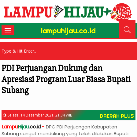
lampuhijau.co.id
Toggle
navigation
PDI Perjuangan Dukung dan
Apresiasi Program Luar Biasa Bupati
Subang
Selasa, 14 Desember 2021, 21:34 WIB
DAERAH PLUS
Lampu
Hijau
.co.id
-
DPC PDI Perjuangan Kabupaten
Subang sangat mendukung yang telah dilakukan Bupati