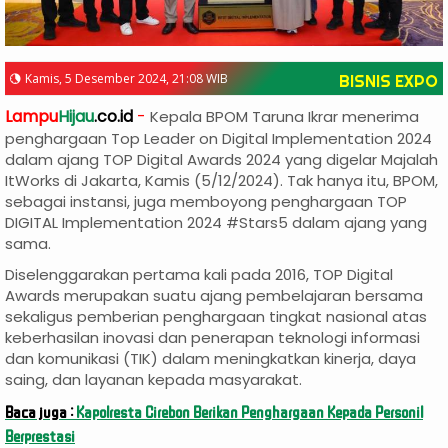
Kamis, 5 Desember 2024, 21:08 WIB
BISNIS EXPO
Lampu
Hijau
.co.id
-
Kepala BPOM Taruna Ikrar menerima
penghargaan Top Leader on Digital Implementation 2024
dalam ajang TOP Digital Awards 2024 yang digelar Majalah
ItWorks di Jakarta, Kamis (5/12/2024). Tak hanya itu, BPOM,
sebagai instansi, juga memboyong penghargaan TOP
DIGITAL Implementation 2024 #Stars5 dalam ajang yang
sama.
Diselenggarakan pertama kali pada 2016, TOP Digital
Awards merupakan suatu ajang pembelajaran bersama
sekaligus pemberian penghargaan tingkat nasional atas
keberhasilan inovasi dan penerapan teknologi informasi
dan komunikasi (TIK) dalam meningkatkan kinerja, daya
saing, dan layanan kepada masyarakat.
Baca juga :
Kapolresta Cirebon Berikan Penghargaan Kepada Personil
Berprestasi