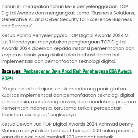
Tahun ini merupakan tahun ke-9 penyelenggaraan TOP
Digital Awards dan mengangkat tema “Business Solutions,
Generative AI, and Cyber Security for Excellence Business
and Services”.
Ketua Panita Penyelenggara TOP Digital Awards 2024 M.
Lutfi Handayani menyatakan penghargaan TOP Digital
Awards 2024 diberikan kepada instansi pemerintahan dan
korporasi bisnis yang dinilai telah berhasil dalam hal
implementasi dan pemanfaatan teknologi digital.
Baca juga :
Pembangunan Jaya Ancol Raih Penghargaan CSA Awards
2024
“Kegiatan ini bertujuan untuk mendorong peningkatan
kualitas implementasi dan pemanfaatan teknologi digital
di Indonesia, mendorong inovasi, dan mendukung program
Pemerintah Indonesia, terutama terkait percepatan
transformasi digital,” ungkapnya.
Ketua Dewan Juri TOP Digital Awards 2024 Achmad Benny
Mutiara menyatakan terdapat hampir 1.000 calon peserta
yang diseleksi awal menjadi 200 kandidat terbaik.