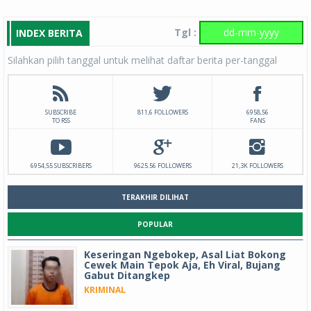
Tgl :
INDEX BERITA
Silahkan pilih tanggal untuk melihat daftar berita per-tanggal
SUBSCRIBE
811,6 FOLLOWERS
6958,56
TO RSS
FANS
6954,55 SUBSCRIBERS
9625.56 FOLLOWERS
21,3K FOLLOWERS
TERAKHIR DILIHAT
POPULAR
Keseringan Ngebokep, Asal Liat Bokong
Cewek Main Tepok Aja, Eh Viral, Bujang
Gabut Ditangkep
KRIMINAL