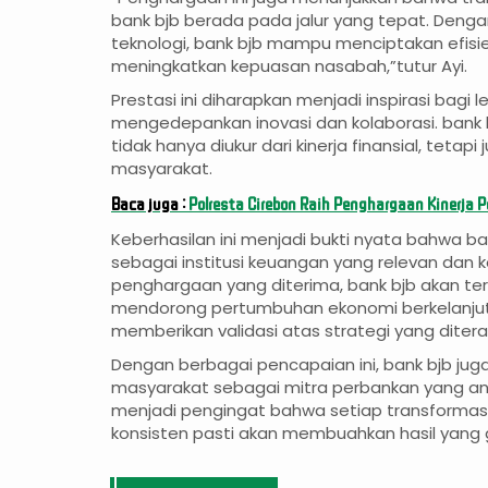
bank bjb berada pada jalur yang tepat. Deng
teknologi, bank bjb mampu menciptakan efisie
meningkatkan kepuasan nasabah,”tutur Ayi.
Prestasi ini diharapkan menjadi inspirasi bag
mengedepankan inovasi dan kolaborasi. bank
tidak hanya diukur dari kinerja finansial, tetapi
masyarakat.
Baca juga :
Polresta Cirebon Raih Penghargaan Kinerja 
Keberhasilan ini menjadi bukti nyata bahwa b
sebagai institusi keuangan yang relevan dan 
penghargaan yang diterima, bank bjb akan te
mendorong pertumbuhan ekonomi berkelanjut
memberikan validasi atas strategi yang diter
Dengan berbagai pencapaian ini, bank bjb 
masyarakat sebagai mitra perbankan yang anda
menjadi pengingat bahwa setiap transformas
konsisten pasti akan membuahkan hasil yang