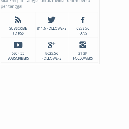
Silahkan pilih tanggal untuk melihat daftar berita
per-tanggal
SUBSCRIBE
811,6 FOLLOWERS
6958,56
TO RSS
FANS
6954,55
9625.56
21,3K
SUBSCRIBERS
FOLLOWERS
FOLLOWERS