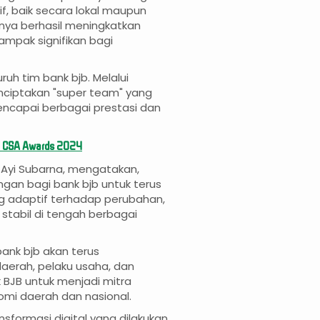
 baik secara lokal maupun
anya berhasil meningkatkan
ampak signifikan bagi
uruh tim bank bjb. Melalui
enciptakan "super team" yang
mencapai berbagai prestasi dan
n CSA Awards 2024
, Ayi Subarna, mengatakan,
ngan bagi bank bjb untuk terus
ng adaptif terhadap perubahan,
tabil di tengah berbagai
bank bjb akan terus
erah, pelaku usaha, dan
ank BJB untuk menjadi mitra
i daerah dan nasional.
sformasi digital yang dilakukan