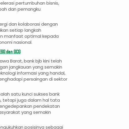
elerasi pertumbuhan bisnis,
sabah dan pemangku
ergi dan kolaborasi dengan
tikan setiap langkah
an manfaat optimal kepada
nomi nasional.
ESG dan GCG
awa Barat, bank bjb kini telah
ngan jangkauan yang semakin
teknologi informasi yang handal,
nghadapi persaingan di sektor
 salah satu kunci sukses bank
, tetapi juga dalam hal tata
s mengedepankan pendekatan
asyarakat yang semakin
engukuhkan posisinya sebagai