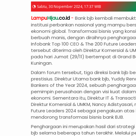
Sabtu, 30 Nopember 2024, 17:37 WIB
Lampu
Hijau
.co.id
-
Bank bjb kembali membuktik
institusi perbankan nasional yang mampu ber
ekonomi global. Transformasi bisnis yang kons
berbuah manis, dengan diraihnya penghargaa
Infobank Top 100 CEO & The 200 Future Leade
tersebut diterima oleh Direktur Komersial & U
pada hari Jumat (29/11) bertempat di Grand B
Kuningan.
Dalam forum tersebut, tiga direksi bank bjb b
prestisius. Direktur Utama bank bjb, Yuddy Ren
Bankers of the Year 2024, sebuah penghargaa
pemimpin perusahaan dengan visi kuat dala
ekonomi. Sementara itu, Direktur IT & Transacti
Direktur Komersial & UMKM, Nancy Adistyasari
Future Leaders 2024 sebagai pengakuan atas 
mendorong transformasi bisnis bank BJB.
Penghargaan ini merupakan hasil dari strategi
bjb selama beberapa tahun terakhir. Melalui 