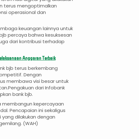
an terus mengoptimalkan
nsi operasional dan
i lembaga keuangan lainnya untuk
 bjb percaya bahwa kesuksesan
 juga dari kontribusi terhadap
Pelaksanaan Anggaran Terbaik
ank bjb terus berkembang
kompetitif. Dengan
rus membawa visi besar untuk
an.Pengakuan dari Infobank
apkan bank bjb.
juga membangun kepercayaan
l. Pencapaian ini sekaligus
i yang dilakukan dengan
 gemilang. (WAH)