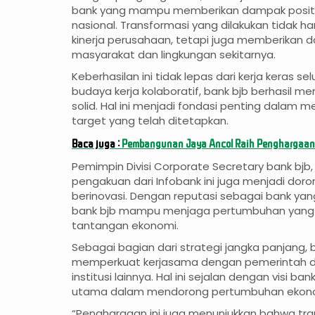
bank yang mampu memberikan dampak positif,
nasional. Transformasi yang dilakukan tidak h
kinerja perusahaan, tetapi juga memberikan d
masyarakat dan lingkungan sekitarnya.
Keberhasilan ini tidak lepas dari kerja keras sel
budaya kerja kolaboratif, bank bjb berhasil m
solid. Hal ini menjadi fondasi penting dalam 
target yang telah ditetapkan.
Baca juga :
Pembangunan Jaya Ancol Raih Penghargaa
Pemimpin Divisi Corporate Secretary bank bjb
pengakuan dari Infobank ini juga menjadi doro
berinovasi. Dengan reputasi sebagai bank ya
bank bjb mampu menjaga pertumbuhan yang s
tantangan ekonomi.
Sebagai bagian dari strategi jangka panjang, 
memperkuat kerjasama dengan pemerintah da
institusi lainnya. Hal ini sejalan dengan visi b
utama dalam mendorong pertumbuhan ekonom
“Penghargaan ini juga menunjukkan bahwa tran