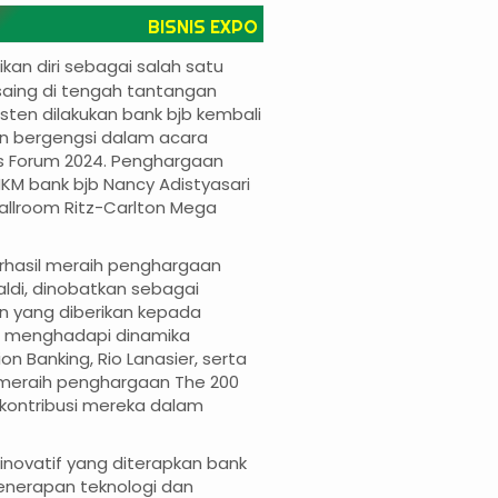
BISNIS EXPO
an diri sebagai salah satu
saing di tengah tantangan
isten dilakukan bank bjb kembali
n bergengsi dalam acara
rs Forum 2024. Penghargaan
MKM bank bjb Nancy Adistyasari
allroom Ritz-Carlton Mega
erhasil meraih penghargaan
aldi, dinobatkan sebagai
n yang diberikan kepada
m menghadapi dinamika
on Banking, Rio Lanasier, serta
, meraih penghargaan The 200
kontribusi mereka dalam
 inovatif yang diterapkan bank
penerapan teknologi dan