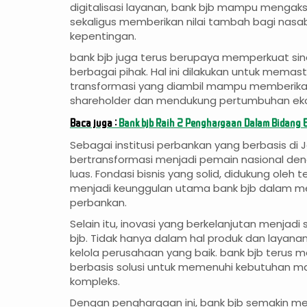
digitalisasi layanan, bank bjb mampu mengaks
sekaligus memberikan nilai tambah bagi na
kepentingan.
bank bjb juga terus berupaya memperkuat sin
berbagai pihak. Hal ini dilakukan untuk memas
transformasi yang diambil mampu memberik
shareholder dan mendukung pertumbuhan eko
Baca juga :
Bank bjb Raih 2 Penghargaan Dalam Bidang 
Sebagai institusi perbankan yang berbasis di J
bertransformasi menjadi pemain nasional de
luas. Fondasi bisnis yang solid, didukung oleh 
menjadi keunggulan utama bank bjb dalam me
perbankan.
Selain itu, inovasi yang berkelanjutan menjadi
bjb. Tidak hanya dalam hal produk dan layanan
kelola perusahaan yang baik. bank bjb teru
berbasis solusi untuk memenuhi kebutuhan m
kompleks.
Dengan penghargaan ini, bank bjb semakin m