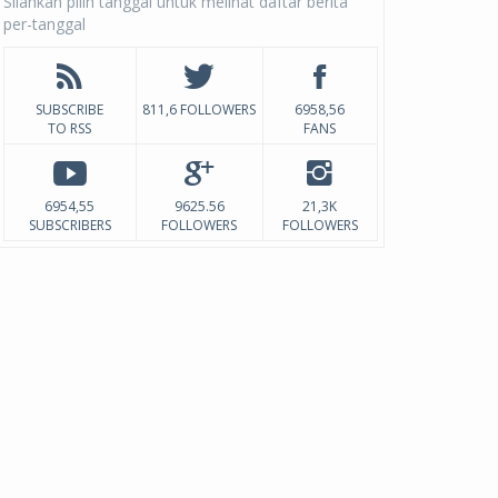
Silahkan pilih tanggal untuk melihat daftar berita
per-tanggal
SUBSCRIBE
811,6 FOLLOWERS
6958,56
TO RSS
FANS
6954,55
9625.56
21,3K
SUBSCRIBERS
FOLLOWERS
FOLLOWERS