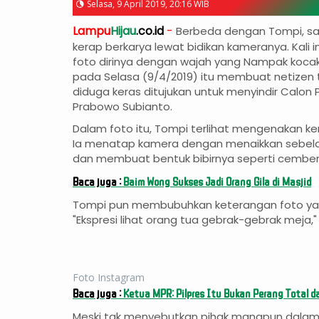
Selasa, 9 April 2019, 20:16 WIB
Lampu
Hijau
.co.id
-
Berbeda dengan Tompi, sa
kerap berkarya lewat bidikan kameranya. Kali 
foto dirinya dengan wajah yang Nampak koca
pada Selasa (9/4/2019) itu membuat netizen t
diduga keras ditujukan untuk menyindir Calon 
Prabowo Subianto.
Dalam foto itu, Tompi terlihat mengenakan k
Ia menatap kamera dengan menaikkan sebelah 
dan membuat bentuk bibirnya seperti cember
Baca juga :
Baim Wong Sukses Jadi Orang Gila di Masjid
Tompi pun membubuhkan keterangan foto ya
"Ekspresi lihat orang tua gebrak-gebrak meja,"
Foto Instagram
Baca juga :
Ketua MPR: Pilpres Itu Bukan Perang Total d
Meski tak menyebutkan pihak manapun dalam 