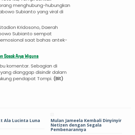
orang menghubung-hubungkan
abowo Subianto yang viral di
tadion Kridosono, Daerah
rabowo Subianto sempat
emosional saat bahas antek-
en Sosok Arya Wiguna
eribu komentar. Sebagian di
ang dianggap disindir dalam
ukung pendapat Tompi.
(Bit)
t Ala Lucinta Luna
Mulan Jameela Kembali Dinyinyir
Netizen dengan Segala
Pembenarannya