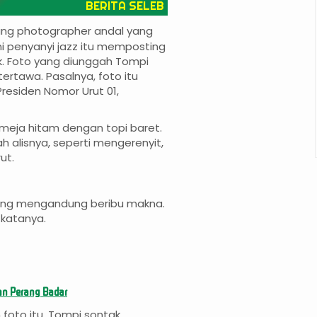
BERITA SELEB
ng photographer andal yang
ini penyanyi jazz itu memposting
k. Foto yang diunggah Tompi
ertawa. Pasalnya, foto itu
Presiden Nomor Urut 01,
emeja hitam dengan topi baret.
alisnya, seperti mengerenyit,
ut.
ng mengandung beribu makna.
 katanya.
an Perang Badar
foto itu, Tompi sontak