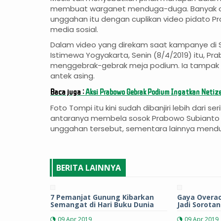
membuat warganet menduga-duga. Banyak 
unggahan itu dengan cuplikan video pidato Pr
media sosial.
Dalam video yang direkam saat kampanye di S
Istimewa Yogyakarta, Senin (8/4/2019) itu, P
menggebrak-gebrak meja podium. Ia tampak 
antek asing.
Baca juga :
Aksi Prabowo Gebrak Podium Ingatkan Netiz
Foto Tompi itu kini sudah dibanjiri lebih dari s
antaranya membela sosok Prabowo Subianto y
unggahan tersebut, sementara lainnya mend
BERITA LAINNYA
7 Pemanjat Gunung Kibarkan
Gaya Overac
Semangat di Hari Buku Dunia
Jadi Sorotan
09 Apr 2019
09 Apr 2019