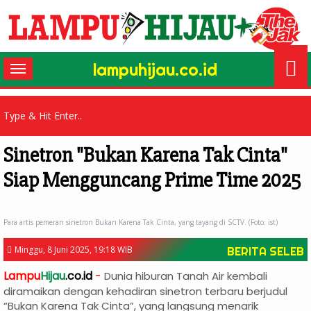
lampuhijau.co.id
Toggle
navigation
Sinetron "Bukan Karena Tak Cinta"
Siap Mengguncang Prime Time 2025
Para artis pemeran sinetron Bukan Karena Tak Cinta, yang tayang di SCTV. (Foto: ist)
Minggu, 8 Juni 2025, 19:18 WIB
BERITA SELEB
Lampu
Hijau
.co.id
-
Dunia hiburan Tanah Air kembali
diramaikan dengan kehadiran sinetron terbaru berjudul
“Bukan Karena Tak Cinta”, yang langsung menarik